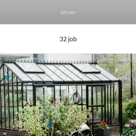
Altiden
32 job