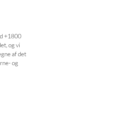
ed +1800
t, og vi
egne af det
ørne- og