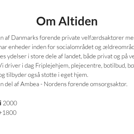
Om Altiden
 en af Danmarks førende private velfærdsaktører m
 har enheder inden for socialområdet og ældreområde
es ydelser i store dele af landet, både privat og på v
Vi driver i dag Friplejehjem, plejecentre, botilbud, b
g tilbyder også støtte i eget hjem.
en del af Ambea - Nordens førende omsorgsaktør.
i
2000
+1800