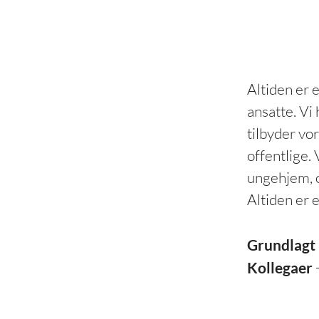
Altiden er
ansatte. Vi
tilbyder vor
offentlige. 
ungehjem, o
Altiden er 
Grundlagt 
Kollegaer