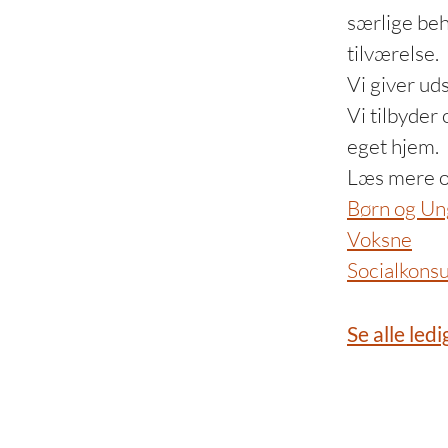
særlige beh
tilværelse.
Vi giver ud
Vi tilbyder
eget hjem.
Læs mere o
Børn og Un
Voksne
Socialkonsu
Se alle ledi