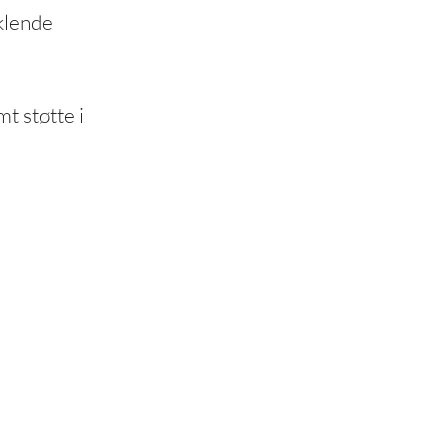
klende
t støtte i