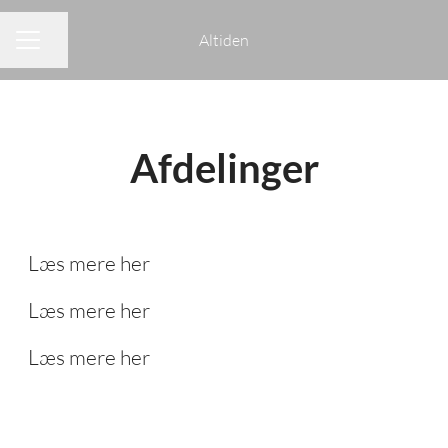
Altiden
Del side
KARRIEREMENU
Afdelinger
Ældreområdet
Administration
Læs mere her
Socialområdet
Læs mere her
Ældreområdet - Fribo
Læs mere her