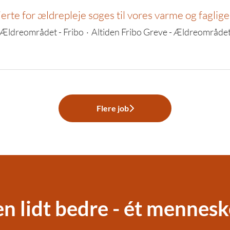
rte for ældrepleje søges til vores varme og faglig
Ældreområdet - Fribo
·
Altiden Fribo Greve - Ældreområde
Flere job
en lidt bedre - ét mennes