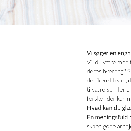
Vi søger en enga
Vil du være med 
deres hverdag? So
dedikeret team, d
tilværelse. Her e
forskel, der kan 
Hvad kan du glæd
En meningsfuld r
skabe gode arbe