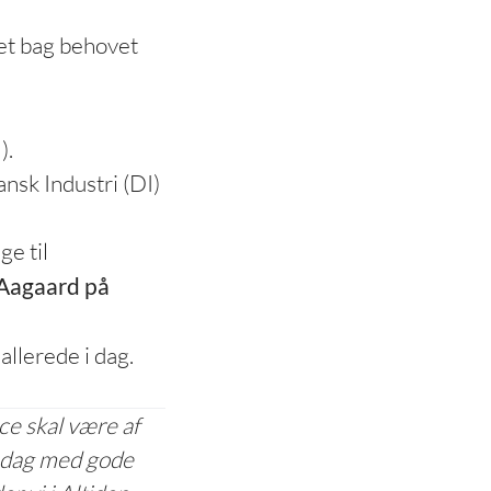
t bag behovet
).
nsk Industri (DI)
ge til
 Aagaard på
allerede i dag.
ice skal være af
ig dag med gode