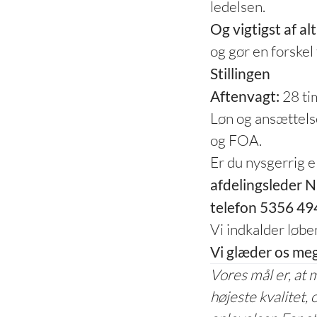
ledelsen.
Og vigtigst af al
og gør en forskel
Stillingen
Aftenvagt:
28 ti
Løn og ansættels
og FOA.
Er du nysgerrig el
afdelingsleder 
telefon 5356 49
Vi indkalder løbe
Vi glæder os mege
Vores mål er, at 
højeste kvalitet,