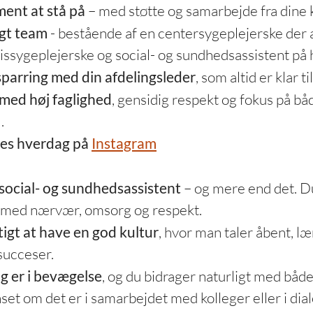
ent at stå på
– med støtte og samarbejde fra dine 
igt team
- bestående af en centersygeplejerske der 
issygeplejerske og social- og sundhedsassistent på 
parring med din afdelingsleder
, som altid er klar ti
med høj faglighed
, gensidig respekt og fokus på bå
.
res hverdag på
Instagram
social- og sundhedsassistent
– og mere end det. D
 med nærvær, omsorg og respekt.
tigt at have en god kultur
, hvor man taler åbent, l
succeser.
ng er i bevægelse
, og du bidrager naturligt med både
set om det er i samarbejdet med kolleger eller i di