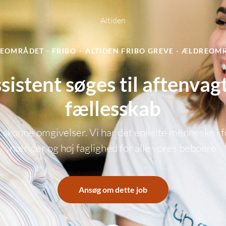
Altiden
EOMRÅDET - FRIBO
·
ALTIDEN FRIBO GREVE - ÆLDREOM
istent søges til aftenvagt
fællesskab
 skønne omgivelser. Vi har det enkelte menneske i f
nærvær og høj faglighed for alle vores beboere
Ansøg om dette job