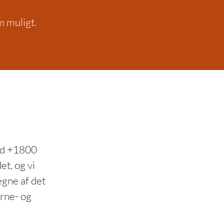
m muligt.
ed +1800
t, og vi
egne af det
ørne- og