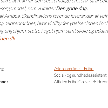
t sikre at man får den bedst mulige omsorg, så arbejde
msorgsmodel, som vi kalder
Den gode dag.
l af Ambea, Skandinaviens førende leverandør af vel
og ældreområdet, hvor vi tilbyder ydelser inden for b
og ungehjem, støtte i eget hjem samt skole og uddan
iden.dk
ng
Ældreområdet - Fribo
Social- og sundhedsassistent
oner
Altiden Fribo Greve - Ældreo