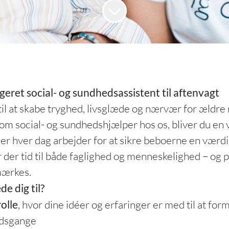
geret social- og sundhedsassistent til aftenvagt
til at skabe tryghed, livsglæde og nærvær for ældre
m social- og sundhedshjælper hos os, bliver du en vi
er hver dag arbejder for at sikre beboerne en værdi
r der tid til både faglighed og menneskelighed – og pl
mærkes.
e dig til?
olle
, hvor dine idéer og erfaringer er med til at fo
jdsgange