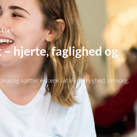
RÅDET
 – hjerte, faglighed og
okus og sætter en ære i at sikre tryghed, omsorg,