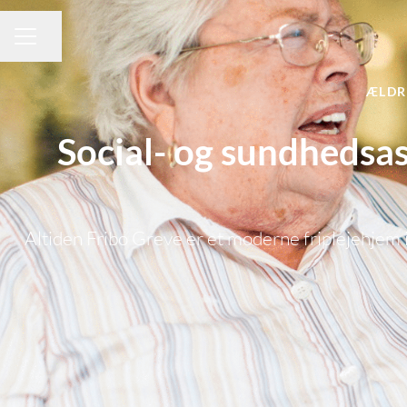
Del side
KARRIEREMENU
ÆLDR
Social- og sundhedsass
Altiden Fribo Greve er et moderne friplejehjem i