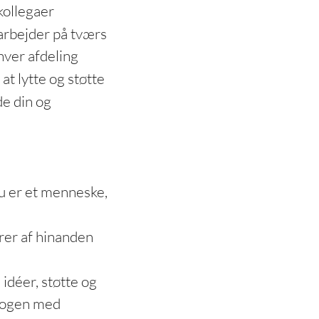
kollegaer
arbejder på tværs
hver afdeling
l at lytte og støtte
de din og
u er et menneske,
ærer af hinanden
 idéer, støtte og
alogen med