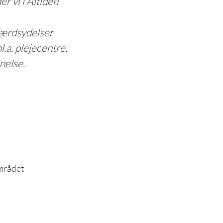
r vi i Altiden
færdsydelser
l.a. plejecentre,
nelse.
mrådet