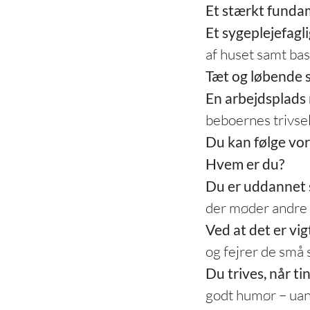
Et stærkt fundam
Et sygeplejefagl
af huset samt bas
Tæt og løbende s
En arbejdsplads 
beboernes trivsel
Du kan følge vo
Hvem er du?
Du er uddannet 
der møder andre
Ved at det er vig
og fejrer de små 
Du trives, når ti
godt humør – uan