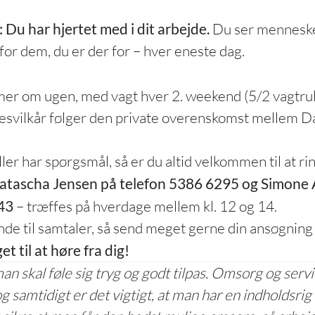
t: Du har hjertet med i dit arbejde.
Du ser menneske
 for dem, du er der for – hver eneste dag.
mer om ugen, med vagt hver 2. weekend (5/2 vagtrul
esvilkår følger den private overenskomst mellem Da
ler har spørgsmål, så er du altid velkommen til at rin
Natascha Jensen på telefon 5386 6295 og Simone
43
– træffes på hverdage mellem kl. 12 og 14.
nde til samtaler, så send meget gerne din ansøgning 
t til at høre fra dig!
man skal føle sig tryg og godt tilpas. Omsorg og serv
 og samtidigt er det vigtigt, at man har en indholdsr