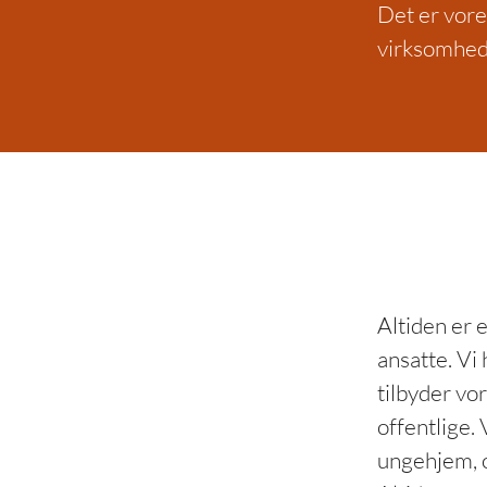
Det er vore
virksomhede
Altiden er
ansatte. Vi
tilbyder vor
offentlige. 
ungehjem, o