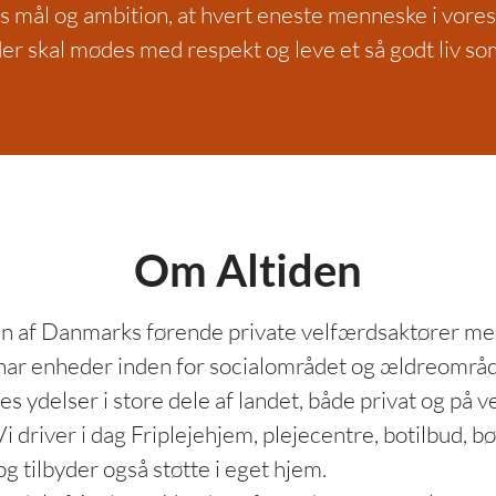
s mål og ambition, at hvert eneste menneske i vores
r skal mødes med respekt og leve et så godt liv so
Om Altiden
 en af Danmarks førende private velfærdsaktører m
 har enheder inden for socialområdet og ældreområde
es ydelser i store dele af landet, både privat og på v
Vi driver i dag Friplejehjem, plejecentre, botilbud, b
g tilbyder også støtte i eget hjem.