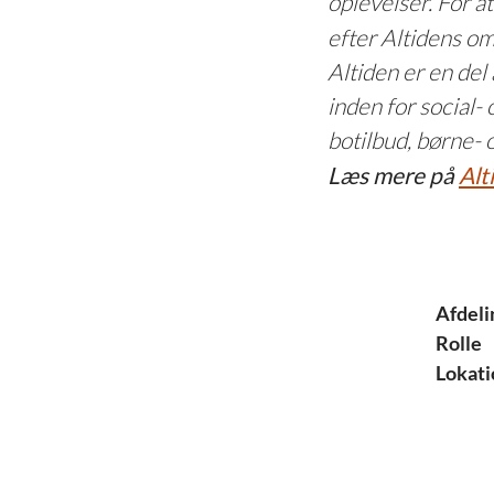
oplevelser. For a
efter Altidens o
Altiden er en de
inden for social- 
botilbud, børne- 
Læs mere på
Alt
Afdeli
Rolle
Lokati