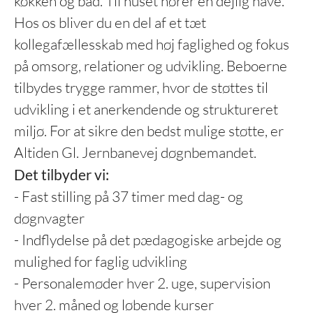
køkken og bad. Til huset hører en dejlig have.
Hos os bliver du en del af et tæt
kollegafællesskab med høj faglighed og fokus
på omsorg, relationer og udvikling. Beboerne
tilbydes trygge rammer, hvor de støttes til
udvikling i et anerkendende og struktureret
miljø. For at sikre den bedst mulige støtte, er
Altiden Gl. Jernbanevej døgnbemandet.
Det tilbyder vi:
- Fast stilling på 37 timer med dag- og
døgnvagter
- Indflydelse på det pædagogiske arbejde og
mulighed for faglig udvikling
- Personalemøder hver 2. uge, supervision
hver 2. måned og løbende kurser