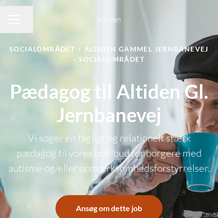
Altiden
Del side
KARRIEREMENU
SOCIALOMRÅDET
·
ALTIDEN GAMMEL JERNBANEVEJ
- SOCIALOMRÅDET
Pædagog til Altiden Gl.
Jernbanevej
Vi søger en fagligt og relationelt stærk
pædagog til vores botilbud for borgere med
autisme og/eller opmærksomhedsforstyrrelser.
Ansøg om dette job